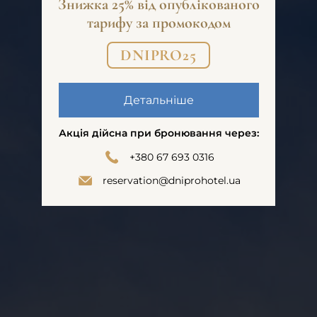
Знижка 25% від опублікованого
тарифу за промокодом
DNIPRO25
Детальніше
Акція дійсна при бронювання через:
+380 67 693 0316
reservation@dniprohotel.ua