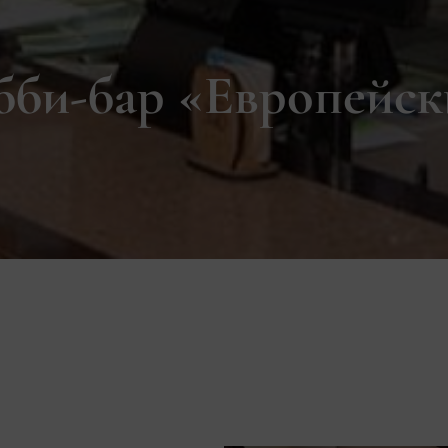
бби-бар «Европейск