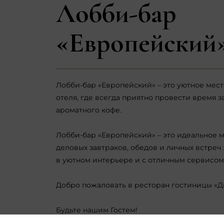
Лобби-бар
«Европейский
Лобби-бар «Европейский» – это уютное мест
отеля, где всегда приятно провести время з
ароматного кофе.
Лобби-бар «Европейский» – это идеальное м
деловых завтраков, обедов и личных встреч 
в уютном интерьере и с отличным сервисом
Добро пожаловать в ресторан гостиницы «Д
Будьте нашим Гостем!