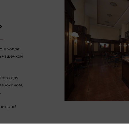
»
о в холле
а чашечкой
есто для
за ужином,
.
нипро»!