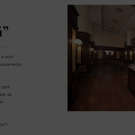
й”
в холі
 чашечкою
е для
чей за
им
ро”!